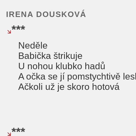
IRENA DOUSKOVÁ
***
Neděle
Babička štrikuje
U nohou klubko hadů
A očka se jí pomstychtivě le
Ačkoli už je skoro hotová
***