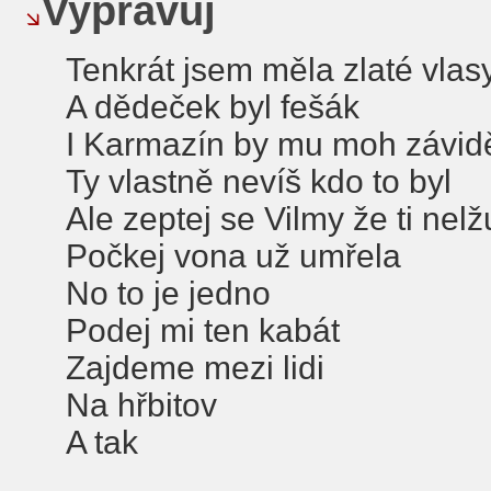
Vypravuj
Tenkrát jsem měla zlaté vlas
A dědeček byl fešák
I Karmazín by mu moh závid
Ty vlastně nevíš kdo to byl
Ale zeptej se Vilmy že ti nelž
Počkej vona už umřela
No to je jedno
Podej mi ten kabát
Zajdeme mezi lidi
Na hřbitov
A tak